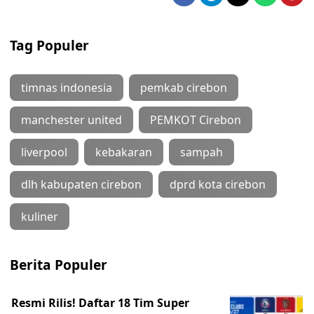
Tag Populer
timnas indonesia
pemkab cirebon
manchester united
PEMKOT Cirebon
liverpool
kebakaran
sampah
dlh kabupaten cirebon
dprd kota cirebon
kuliner
Berita Populer
Resmi Rilis! Daftar 18 Tim Super