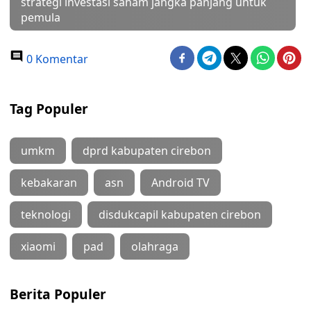
strategi investasi saham jangka panjang untuk
pemula
0 Komentar
Tag Populer
umkm
dprd kabupaten cirebon
kebakaran
asn
Android TV
teknologi
disdukcapil kabupaten cirebon
xiaomi
pad
olahraga
Berita Populer