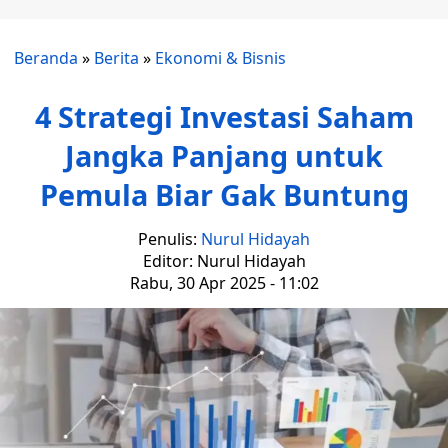
Beranda
»
Berita
»
Ekonomi & Bisnis
4 Strategi Investasi Saham
Jangka Panjang untuk
Pemula Biar Gak Buntung
Penulis:
Nurul Hidayah
Editor: Nurul Hidayah
Rabu, 30 Apr 2025 - 11:02