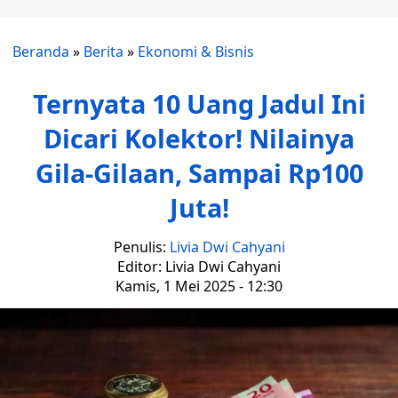
Beranda
»
Berita
»
Ekonomi & Bisnis
Ternyata 10 Uang Jadul Ini
Dicari Kolektor! Nilainya
Gila-Gilaan, Sampai Rp100
Juta!
Penulis:
Livia Dwi Cahyani
Editor: Livia Dwi Cahyani
Kamis, 1 Mei 2025 - 12:30