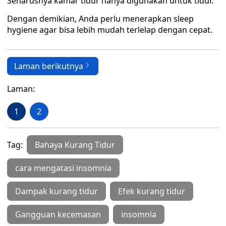
Seharusnya kamar tidur hanya digunakan untuk tidur.
Dengan demikian, Anda perlu menerapkan sleep
hygiene agar bisa lebih mudah terlelap dengan cepat.
Laman berikutnya
Laman:
1
2
Tag:
Bahaya Kurang Tidur
cara mengatasi insomnia
Dampak kurang tidur
Efek kurang tidur
Gangguan kecemasan
insomnia