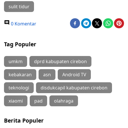
sulit tidur
0 Komentar
Tag Populer
umkm
dprd kabupaten cirebon
kebakaran
asn
Android TV
teknologi
disdukcapil kabupaten cirebon
xiaomi
pad
olahraga
Berita Populer