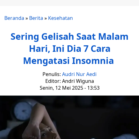
Beranda
»
Berita
»
Kesehatan
Sering Gelisah Saat Malam
Hari, Ini Dia 7 Cara
Mengatasi Insomnia
Penulis:
Audri Nur Aedi
Editor: Andri Wiguna
Senin, 12 Mei 2025 - 13:53