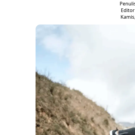
Penuli
Edito
Kamis,