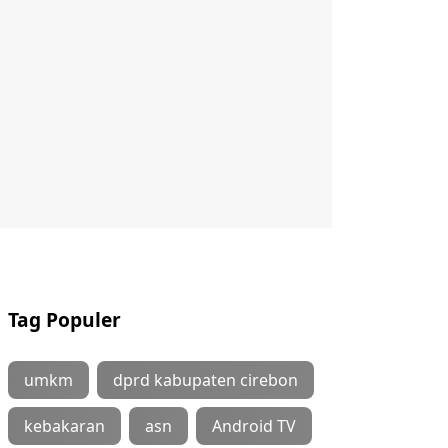
Tag Populer
umkm
dprd kabupaten cirebon
kebakaran
asn
Android TV