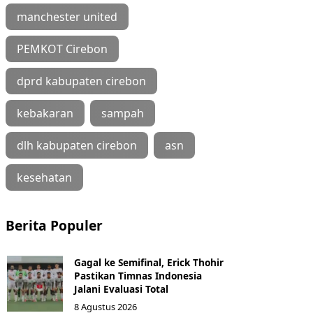
manchester united
PEMKOT Cirebon
dprd kabupaten cirebon
kebakaran
sampah
dlh kabupaten cirebon
asn
kesehatan
Berita Populer
Gagal ke Semifinal, Erick Thohir
Pastikan Timnas Indonesia
Jalani Evaluasi Total
8 Agustus 2026