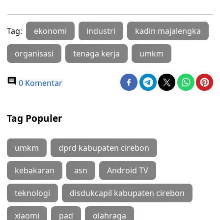
Tag:
ekonomi
industri
kadin majalengka
organisasi
tenaga kerja
umkm
0 Komentar
Tag Populer
umkm
dprd kabupaten cirebon
kebakaran
asn
Android TV
teknologi
disdukcapil kabupaten cirebon
xiaomi
pad
olahraga