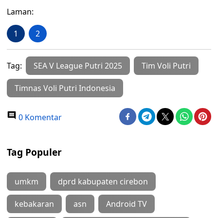
Laman:
1
2
Tag:
SEA V League Putri 2025
Tim Voli Putri
Timnas Voli Putri Indonesia
0 Komentar
Tag Populer
umkm
dprd kabupaten cirebon
kebakaran
asn
Android TV