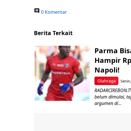
0 Komentar
Berita Terkait
Parma Bis
Hampir Rp
Napoli!
Olahraga
Senin,
RADARCIREBON.TV 
belum dimulai, t
argumen di...