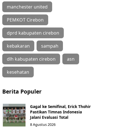
manchester united
PEMKOT Cirebon
dprd kabupaten cirebon
kebakaran
sampah
dlh kabupaten cirebon
asn
kesehatan
Berita Populer
Gagal ke Semifinal, Erick Thohir
Pastikan Timnas Indonesia
Jalani Evaluasi Total
8 Agustus 2026