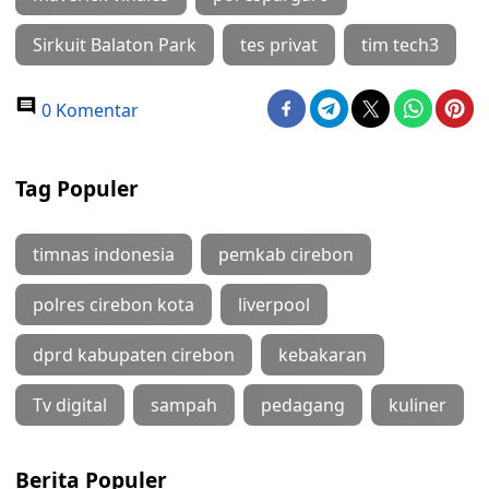
Sirkuit Balaton Park
tes privat
tim tech3
0 Komentar
Tag Populer
timnas indonesia
pemkab cirebon
polres cirebon kota
liverpool
dprd kabupaten cirebon
kebakaran
Tv digital
sampah
pedagang
kuliner
Berita Populer