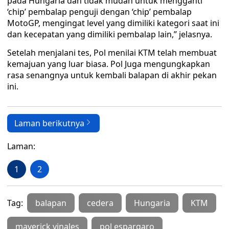
pada Hungaria dan tidak mudah untuk mengganti
‘chip’ pembalap penguji dengan ‘chip’ pembalap
MotoGP, mengingat level yang dimiliki kategori saat ini
dan kecepatan yang dimiliki pembalap lain,” jelasnya.
Setelah menjalani tes, Pol menilai KTM telah membuat
kemajuan yang luar biasa. Pol Juga mengungkapkan
rasa senangnya untuk kembali balapan di akhir pekan
ini.
Laman berikutnya
Laman:
1
2
Tag:
balapan
cedera
Hungaria
KTM
maverick vinales
pol espargaro