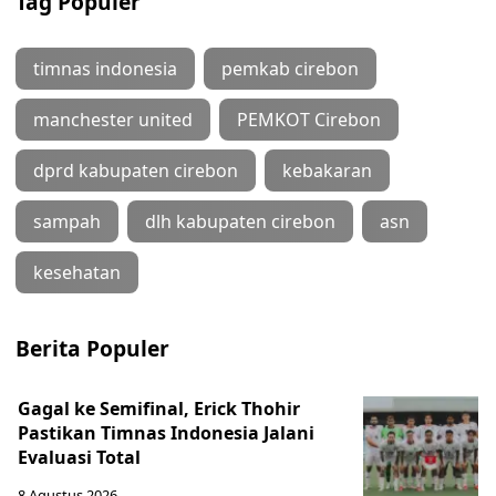
Tag Populer
timnas indonesia
pemkab cirebon
manchester united
PEMKOT Cirebon
dprd kabupaten cirebon
kebakaran
sampah
dlh kabupaten cirebon
asn
kesehatan
Berita Populer
Gagal ke Semifinal, Erick Thohir
Pastikan Timnas Indonesia Jalani
Evaluasi Total
8 Agustus 2026