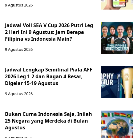
9 Agustus 2026
Jadwal Voli SEA V Cup 2026 Putri Leg
2 Hari Ini 9 Agustus: Jam Berapa
Filipina vs Indonesia Main?
9 Agustus 2026
Jadwal Lengkap Semifinal Piala AFF
2026 Leg 1-2 dan Bagan 4 Besar,
Digelar 15-19 Agustus
9 Agustus 2026
Bukan Cuma Indonesia Saja, Inilah
25 Negara yang Merdeka di Bulan
Agustus