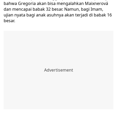
bahwa Gregoria akan bisa mengalahkan Maixnerová
dan mencapai babak 32 besar. Namun, bagi Imam,
ujian nyata bagi anak asuhnya akan terjadi di babak 16
besar.