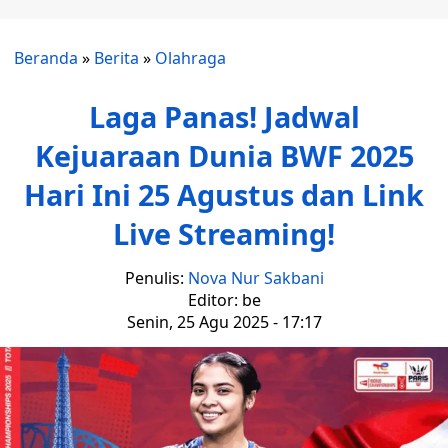
Beranda
»
Berita
»
Olahraga
Laga Panas! Jadwal
Kejuaraan Dunia BWF 2025
Hari Ini 25 Agustus dan Link
Live Streaming!
Penulis:
Nova Nur Sakbani
Editor: be
Senin, 25 Agu 2025 - 17:17