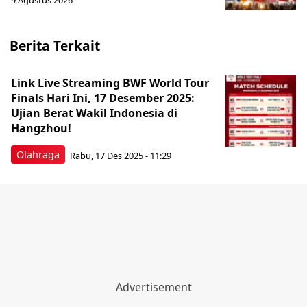
9 Agustus 2026
Berita Terkait
Link Live Streaming BWF World Tour
Finals Hari Ini, 17 Desember 2025:
Ujian Berat Wakil Indonesia di
Hangzhou!
Olahraga
Rabu, 17 Des 2025 - 11:29