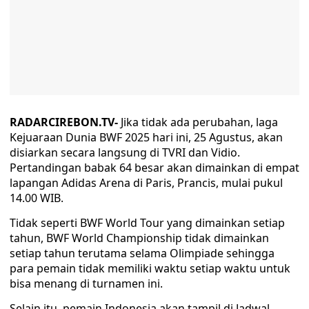
RADARCIREBON.TV-
Jika tidak ada perubahan, laga
Kejuaraan Dunia BWF 2025 hari ini, 25 Agustus, akan
disiarkan secara langsung di TVRI dan Vidio.
Pertandingan babak 64 besar akan dimainkan di empat
lapangan Adidas Arena di Paris, Prancis, mulai pukul
14.00 WIB.
Tidak seperti BWF World Tour yang dimainkan setiap
tahun, BWF World Championship tidak dimainkan
setiap tahun terutama selama Olimpiade sehingga
para pemain tidak memiliki waktu setiap waktu untuk
bisa menang di turnamen ini.
Selain itu, pemain Indonesia akan tampil di Jadwal