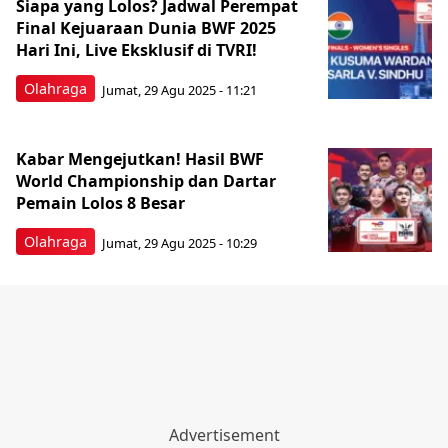
Siapa yang Lolos? Jadwal Perempat
Final Kejuaraan Dunia BWF 2025
Hari Ini, Live Eksklusif di TVRI!
Olahraga
Jumat, 29 Agu 2025 - 11:21
Kabar Mengejutkan! Hasil BWF
World Championship dan Dartar
Pemain Lolos 8 Besar
Olahraga
Jumat, 29 Agu 2025 - 10:29