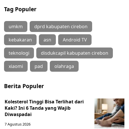
Tag Populer
umkm
dprd kabupaten cirebon
kebakaran
asn
Android TV
teknologi
disdukcapil kabupaten cirebon
xiaomi
pad
olahraga
Berita Populer
Kolesterol Tinggi Bisa Terlihat dari
Kaki? Ini 6 Tanda yang Wajib
Diwaspadai
7 Agustus 2026