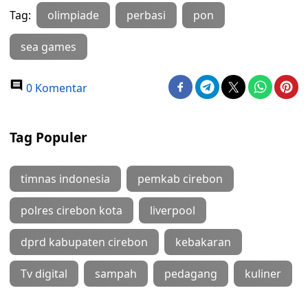
Tag:
olimpiade
perbasi
pon
sea games
0 Komentar
Tag Populer
timnas indonesia
pemkab cirebon
polres cirebon kota
liverpool
dprd kabupaten cirebon
kebakaran
Tv digital
sampah
pedagang
kuliner