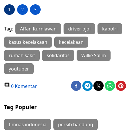
1
2
3
Tag:
Affan Kurniawan
driver ojol
kapolri
kasus kecelakaan
kecelakaan
rumah sakit
solidaritas
Willie Salim
youtuber
0 Komentar
Tag Populer
timnas indonesia
persib bandung