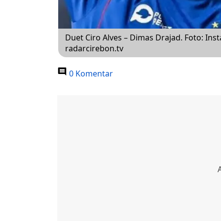
Duet Ciro Alves – Dimas Drajad. Foto: In
radarcirebon.tv
0 Komentar