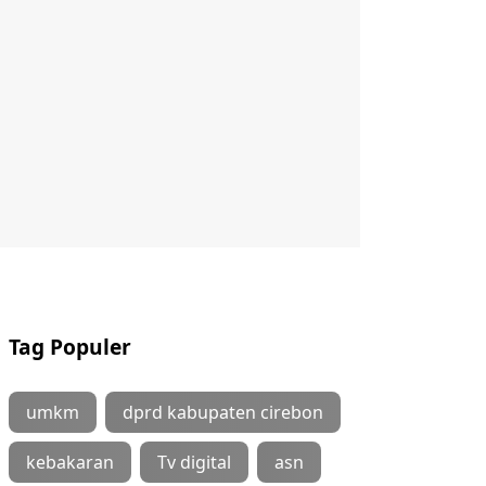
Tag Populer
umkm
dprd kabupaten cirebon
kebakaran
Tv digital
asn