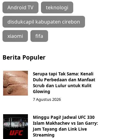
Android TV
teknologi
disdukcapil kabupaten cirebon
xiaomi
fifa
Berita Populer
Serupa tapi Tak Sama: Kenali
Dulu Perbedaan dan Manfaat
Scrub dan Lulur untuk Kulit
Glowing
7 Agustus 2026
Minggu Pagi! Jadwal UFC 330
Islam Makhachev vs Ian Garry:
Jam Tayang dan Link Live
Streaming