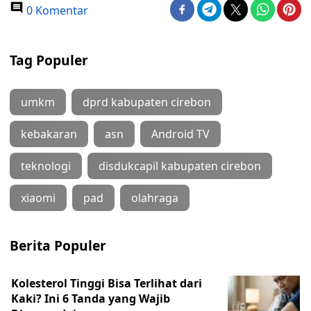
0 Komentar
Tag Populer
umkm
dprd kabupaten cirebon
kebakaran
asn
Android TV
teknologi
disdukcapil kabupaten cirebon
xiaomi
pad
olahraga
Berita Populer
Kolesterol Tinggi Bisa Terlihat dari
Kaki? Ini 6 Tanda yang Wajib