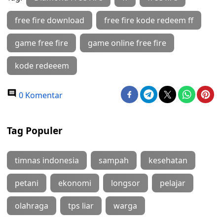
free fire download
free fire kode redeem ff
game free fire
game online free fire
kode redeeem
0 Komentar
Tag Populer
timnas indonesia
sampah
kesehatan
petani
ekonomi
longsor
pelajar
olahraga
tps liar
warga