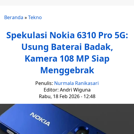
Beranda
»
Tekno
Spekulasi Nokia 6310 Pro 5G:
Usung Baterai Badak,
Kamera 108 MP Siap
Menggebrak
Penulis:
Nurmala Ranikasari
Editor: Andri Wiguna
Rabu, 18 Feb 2026 - 12:48