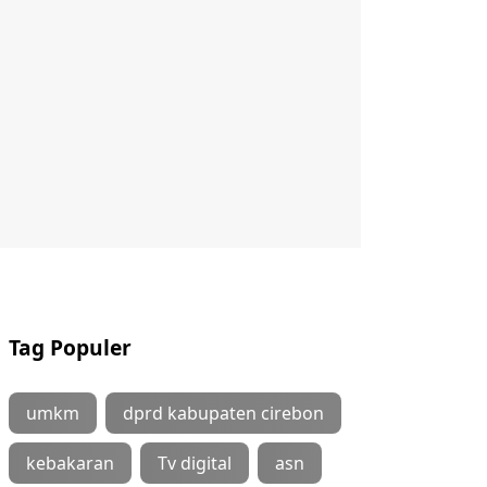
Tag Populer
umkm
dprd kabupaten cirebon
kebakaran
Tv digital
asn