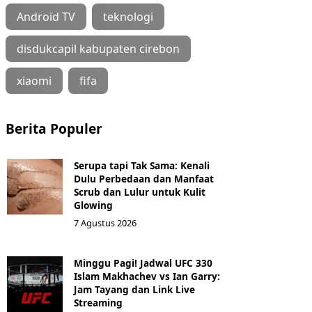
Android TV
teknologi
disdukcapil kabupaten cirebon
xiaomi
fifa
Berita Populer
Serupa tapi Tak Sama: Kenali
Dulu Perbedaan dan Manfaat
Scrub dan Lulur untuk Kulit
Glowing
7 Agustus 2026
Minggu Pagi! Jadwal UFC 330
Islam Makhachev vs Ian Garry:
Jam Tayang dan Link Live
Streaming