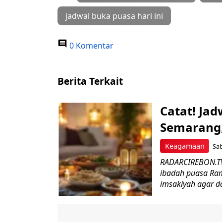
jadwal buka puasa hari ini
0 Komentar
Berita Terkait
Catat! Ja
Semarang,
Keagamaan
Sab
RADARCIREBON.TV
ibadah puasa Ra
imsakiyah agar da