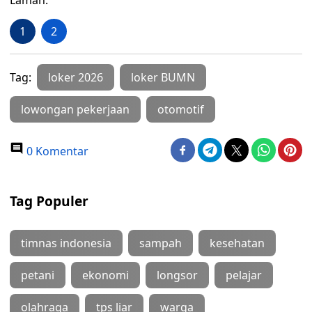
Laman:
1
2
Tag:
loker 2026
loker BUMN
lowongan pekerjaan
otomotif
0 Komentar
Tag Populer
timnas indonesia
sampah
kesehatan
petani
ekonomi
longsor
pelajar
olahraga
tps liar
warga