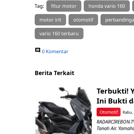
Tag:
fitur motor
honda vario 160
motor irit
otomotif
perbanding
vario 160 terbaru
0 Komentar
Berita Terkait
Terbukti!
Ini Bukti 
Otomotif
Rabu, 
RADARCIREBON.TV 
Tanah Air. Yamah