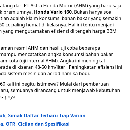
tang dari PT Astra Honda Motor (AHM) yang baru saja
tik premiumnya,
Honda Vario 160
. Bukan hanya soal
hatian adalah klaim konsumsi bahan bakar yang semakin
0 cc paling hemat di kelasnya. Hal ini tentu menjadi
n yang mengutamakan efisiensi di tengah harga BBM
laman resmi AHM dan hasil uji coba beberapa
6 mampu mencatatkan angka konsumsi bahan bakar
am kota (uji internal AHM). Angka ini meningkat
a di kisaran 48-50 km/liter . Peningkatan efisiensi ini
da sistem mesin dan aerodinamika bodi.
0 kali ini begitu istimewa? Mulai dari pembaruan
na baru, semuanya dirancang untuk menjawab kebutuhan
gkapnya.
li, Simak Daftar Terbaru Tiap Varian
a, OTR, Cicilan dan Spesifikasi