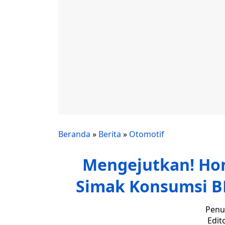
Beranda
»
Berita
»
Otomotif
Mengejutkan! Hond
Simak Konsumsi B
Penul
Edit