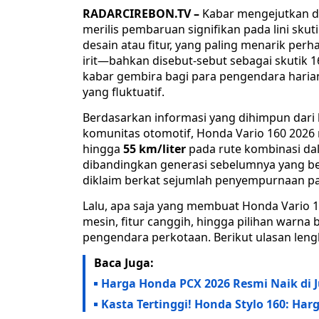
RADARCIREBON.TV –
Kabar mengejutkan da
merilis pembaruan signifikan pada lini sku
desain atau fitur, yang paling menarik per
irit—bahkan disebut-sebut sebagai skutik 16
kabar gembira bagi para pengendara haria
yang fluktuatif.
Berdasarkan informasi yang dihimpun dari 
komunitas otomotif, Honda Vario 160 202
hingga
55 km/liter
pada rute kombinasi dal
dibandingkan generasi sebelumnya yang berad
diklaim berkat sejumlah penyempurnaan pa
Lalu, apa saja yang membuat Honda Vario 16
mesin, fitur canggih, hingga pilihan war
pengendara perkotaan. Berikut ulasan len
Baca Juga:
Harga Honda PCX 2026 Resmi Naik di Ju
Kasta Tertinggi! Honda Stylo 160: Harg