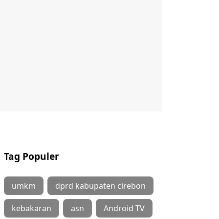
Tag Populer
umkm
dprd kabupaten cirebon
kebakaran
asn
Android TV