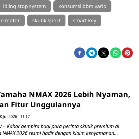
idling stop system
konsumsi bbm vario
an motor
skutik sport
smart key
 Yamaha NMAX 2026 Lebih Nyaman,
dan Fitur Unggulannya
8 Jul 2026 - 11:17
– Kabar gembira bagi para pecinta skutik premium di
a NMAX 2026 resmi hadir dengan klaim kenyamanan...