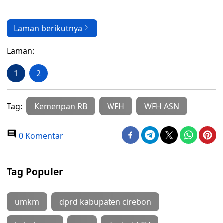
Laman berikutnya
Laman:
1
2
Tag:
Kemenpan RB
WFH
WFH ASN
0 Komentar
Tag Populer
umkm
dprd kabupaten cirebon