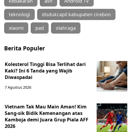
kebakaran
asn
Android TV
teknologi
disdukcapil kabupaten cirebon
xiaomi
pad
olahraga
Berita Populer
Kolesterol Tinggi Bisa Terlihat dari
Kaki? Ini 6 Tanda yang Wajib
Diwaspadai
7 Agustus 2026
Vietnam Tak Mau Main Aman! Kim
Sang-sik Bidik Kemenangan atas
Kamboja demi Juara Grup Piala AFF
2026