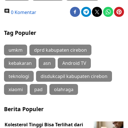
0 Komentar
Tag Populer
umkm
dprd kabupaten cirebon
kebakaran
asn
Android TV
teknologi
disdukcapil kabupaten cirebon
xiaomi
pad
olahraga
Berita Populer
Kolesterol Tinggi Bisa Terlihat dari