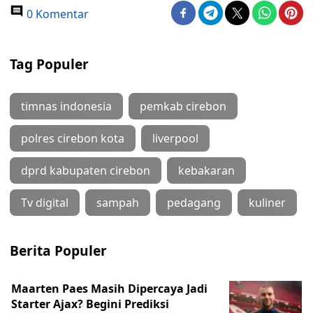
0 Komentar
Tag Populer
timnas indonesia
pemkab cirebon
polres cirebon kota
liverpool
dprd kabupaten cirebon
kebakaran
Tv digital
sampah
pedagang
kuliner
Berita Populer
Maarten Paes Masih Dipercaya Jadi
Starter Ajax? Begini Prediksi