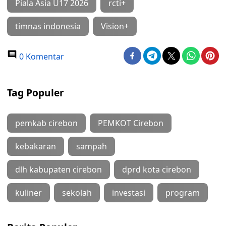
Piala Asia U17 2026
rcti+
timnas indonesia
Vision+
0 Komentar
Tag Populer
pemkab cirebon
PEMKOT Cirebon
kebakaran
sampah
dlh kabupaten cirebon
dprd kota cirebon
kuliner
sekolah
investasi
program