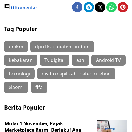
0 Komentar
Tag Populer
umkm
dprd kabupaten cirebon
kebakaran
Tv digital
asn
Android TV
teknologi
disdukcapil kabupaten cirebon
xiaomi
fifa
Berita Populer
Mulai 1 November, Pajak
Marketplace Resmi Berlaku! Apa