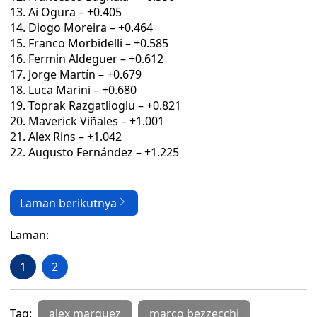
Ai Ogura – +0.405
Diogo Moreira – +0.464
Franco Morbidelli – +0.585
Fermin Aldeguer – +0.612
Jorge Martín – +0.679
Luca Marini – +0.680
Toprak Razgatlioglu – +0.821
Maverick Viñales – +1.001
Alex Rins – +1.042
Augusto Fernández – +1.225
Laman berikutnya
Laman:
1
2
Tag:
alex marquez
marco bezzecchi