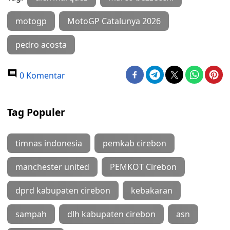
motogp
MotoGP Catalunya 2026
pedro acosta
0 Komentar
Tag Populer
timnas indonesia
pemkab cirebon
manchester united
PEMKOT Cirebon
dprd kabupaten cirebon
kebakaran
sampah
dlh kabupaten cirebon
asn