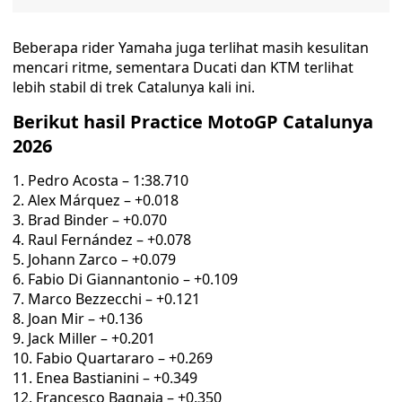
Beberapa rider Yamaha juga terlihat masih kesulitan
mencari ritme, sementara Ducati dan KTM terlihat
lebih stabil di trek Catalunya kali ini.
Berikut hasil Practice MotoGP Catalunya
2026
Pedro Acosta – 1:38.710
Alex Márquez – +0.018
Brad Binder – +0.070
Raul Fernández – +0.078
Johann Zarco – +0.079
Fabio Di Giannantonio – +0.109
Marco Bezzecchi – +0.121
Joan Mir – +0.136
Jack Miller – +0.201
Fabio Quartararo – +0.269
Enea Bastianini – +0.349
Francesco Bagnaia – +0.350