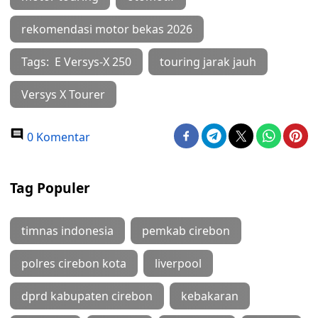
rekomendasi motor bekas 2026
Tags: E Versys-X 250
touring jarak jauh
Versys X Tourer
0 Komentar
Tag Populer
timnas indonesia
pemkab cirebon
polres cirebon kota
liverpool
dprd kabupaten cirebon
kebakaran