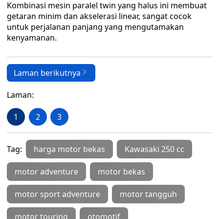
Kombinasi mesin paralel twin yang halus ini membuat
getaran minim dan akselerasi linear, sangat cocok
untuk perjalanan panjang yang mengutamakan
kenyamanan.
Laman berikutnya
Laman:
1
2
3
Tag:
harga motor bekas
Kawasaki 250 cc
motor adventure
motor bekas
motor sport adventure
motor tangguh
motor touring
otomotif