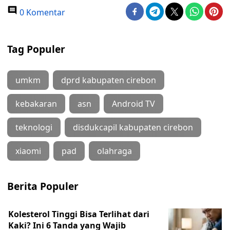
0 Komentar
Tag Populer
umkm
dprd kabupaten cirebon
kebakaran
asn
Android TV
teknologi
disdukcapil kabupaten cirebon
xiaomi
pad
olahraga
Berita Populer
Kolesterol Tinggi Bisa Terlihat dari
Kaki? Ini 6 Tanda yang Wajib