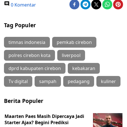
0 Komentar
Tag Populer
timnas indonesia
pemkab cirebon
polres cirebon kota
liverpool
dprd kabupaten cirebon
kebakaran
Tv digital
sampah
pedagang
kuliner
Berita Populer
Maarten Paes Masih Dipercaya Jadi
Starter Ajax? Begini Prediksi