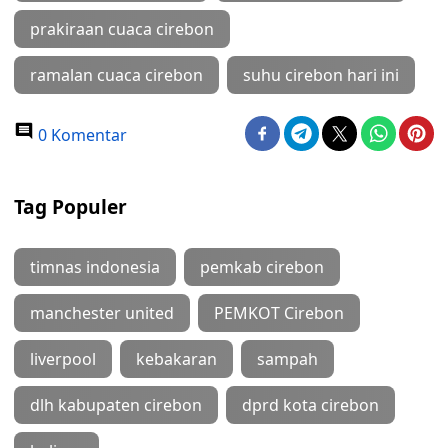
prakiraan cuaca cirebon
ramalan cuaca cirebon
suhu cirebon hari ini
0 Komentar
Tag Populer
timnas indonesia
pemkab cirebon
manchester united
PEMKOT Cirebon
liverpool
kebakaran
sampah
dlh kabupaten cirebon
dprd kota cirebon