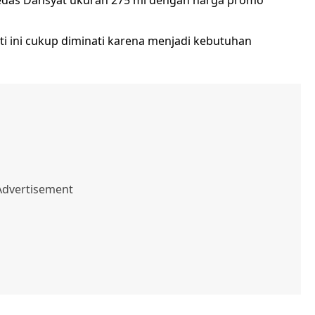
 Pedas Dahsyat ukuran 275 ml dengan harga promo
i ini cukup diminati karena menjadi kebutuhan