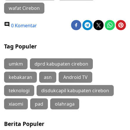
wafat Cirebon
0 Komentar
Tag Populer
umkm
dprd kabupaten cirebon
kebakaran
asn
Android TV
teknologi
disdukcapil kabupaten cirebon
xiaomi
pad
olahraga
Berita Populer