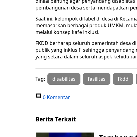
dinilai penting agar penyandang disabilitas
pembangunan desa serta mendapatkan per
Saat ini, kelompok difabel di desa di Ke
memasarkan berbagai produk UMKM, mulai
melalui konsep kafe inklusi.
FKDD berharap seluruh pemerintah desa d
publik yang inklusif, sehingga penyandang
yang setara dalam seluruh aspek kehidupa
Tag:
disabilitas
fasilitas
fkdd
0 Komentar
Berita Terkait