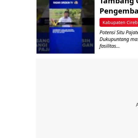
Tambang G
Pengemban
Kabupaten Cire
Potensi Situ Paja
Dukupuntang masi
fasilitas...