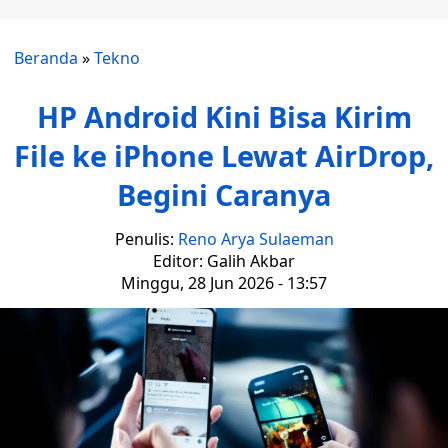
Beranda
»
Tekno
HP Android Kini Bisa Kirim
File ke iPhone Lewat AirDrop,
Begini Caranya
Penulis:
Reno Arya Sulaeman
Editor: Galih Akbar
Minggu, 28 Jun 2026 - 13:57