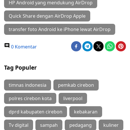
HP Android yang mendukung AirDrop
Quick Share dengan AirDrop Apple
transfer foto Android ke iPhone lewat AirDrop
0 Komentar
Tag Populer
timnas indonesia
pemkab cirebon
polres cirebon kota
liverpool
dprd kabupaten cirebon
kebakaran
Tv digital
sampah
pedagang
kuliner