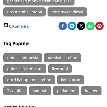
perbedaan mobil bensin dan diesel
tips membeli mobil
torsi mesin diesel
0 Komentar
Tag Populer
timnas indonesia
pemkab cirebon
polres cirebon kota
liverpool
dprd kabupaten cirebon
kebakaran
Tv digital
sampah
pedagang
kuliner