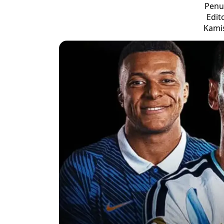
Penul
Edit
Kamis