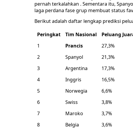
pernah terkalahkan . Sementara itu, Span
laga perdana fase grup membuat status fav
Berikut adalah daftar lengkap prediksi pelu
Peringkat
Tim Nasional
Peluang Juar
1
Prancis
27,3%
2
Spanyol
21,3%
3
Argentina
17,3%
4
Inggris
16,5%
5
Norwegia
6,6%
6
Swiss
3,8%
7
Maroko
3,7%
8
Belgia
3,6%