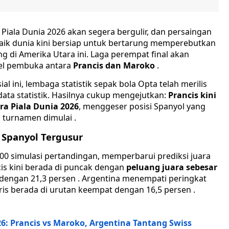
Piala Dunia 2026 akan segera bergulir, dan persaingan
rbaik dunia kini bersiap untuk bertarung memperebutkan
g di Amerika Utara ini. Laga perempat final akan
duel pembuka antara
Prancis dan Maroko
.
 ini, lembaga statistik sepak bola Opta telah merilis
data statistik. Hasilnya cukup mengejutkan:
Prancis kini
ra Piala Dunia 2026
, menggeser posisi Spanyol yang
 turnamen dimulai .
, Spanyol Tergusur
0 simulasi pertandingan, memperbarui prediksi juara
cis kini berada di puncak dengan
peluang juara sebesar
ua dengan 21,3 persen . Argentina menempati peringkat
ris berada di urutan keempat dengan 16,5 persen .
26: Prancis vs Maroko, Argentina Tantang Swiss