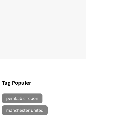
Tag Populer
pemkab cirebon
manchester united