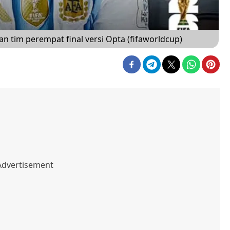
an tim perempat final versi Opta (fifaworldcup)