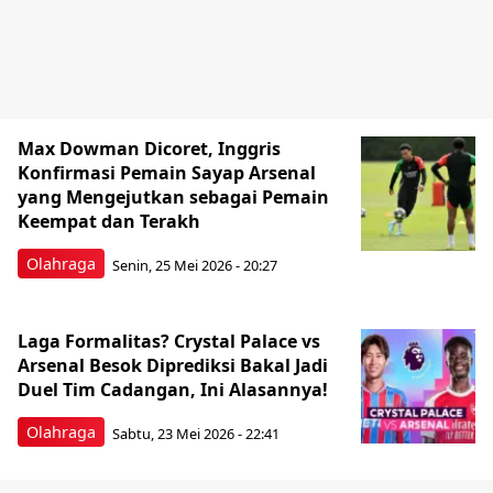
Max Dowman Dicoret, Inggris
Konfirmasi Pemain Sayap Arsenal
yang Mengejutkan sebagai Pemain
Keempat dan Terakh
Olahraga
Senin, 25 Mei 2026 - 20:27
Laga Formalitas? Crystal Palace vs
Arsenal Besok Diprediksi Bakal Jadi
Duel Tim Cadangan, Ini Alasannya!
Olahraga
Sabtu, 23 Mei 2026 - 22:41