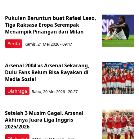
Pukulan Beruntun buat Rafael Leao,
Tiga Raksasa Eropa Serempak
Menampik Pinangan dari Milan
Berita
Kamis, 21 Mei 2026 - 09:47
Arsenal 2004 vs Arsenal Sekarang,
Dulu Fans Belum Bisa Rayakan di
Media Sosial
Olahraga
Rabu, 20 Mei 2026 - 20:27
Setelah 3 Musim Gagal, Arsenal
Akhirnya Juara Liga Inggris
2025/2026
Olahraga
Rabu, 20 Mei 2026 - 17:57