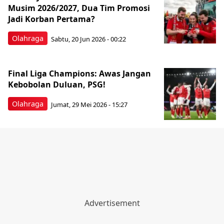
Musim 2026/2027, Dua Tim Promosi
Jadi Korban Pertama?
Olahraga
Sabtu, 20 Jun 2026 - 00:22
Final Liga Champions: Awas Jangan
Kebobolan Duluan, PSG!
Olahraga
Jumat, 29 Mei 2026 - 15:27