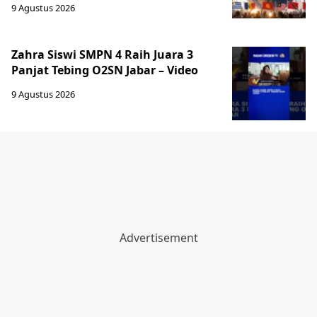
9 Agustus 2026
Zahra Siswi SMPN 4 Raih Juara 3
Panjat Tebing O2SN Jabar – Video
9 Agustus 2026