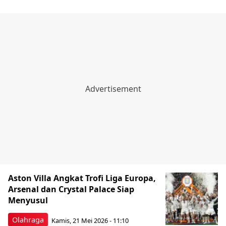
Aston Villa Angkat Trofi Liga Europa,
Arsenal dan Crystal Palace Siap
Menyusul
Olahraga
Kamis, 21 Mei 2026 - 11:10