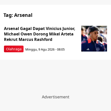
Tag:
Arsenal
Arsenal Gagal Dapat Vinicius Junior,
Michael Owen Dorong Mikel Arteta
Rekrut Marcus Rashford
Olahraga
Minggu, 9 Agu 2026 - 08:05