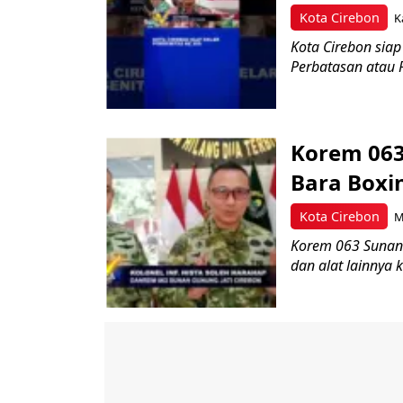
Kota Cirebon
K
Kota Cirebon sia
Perbatasan atau P
Korem 063
Bara Boxin
Kota Cirebon
M
Korem 063 Sunan 
dan alat lainnya 