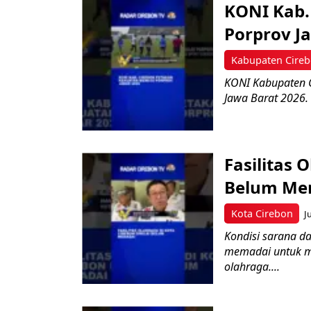
KONI Kab.
Porprov Ja
Kabupaten Cire
KONI Kabupaten 
Jawa Barat 2026. 
Fasilitas 
Belum Mem
Kota Cirebon
J
Kondisi sarana da
memadai untuk me
olahraga....