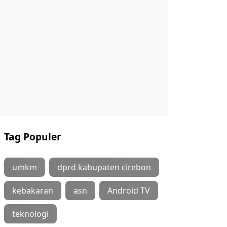
Tag Populer
umkm
dprd kabupaten cirebon
kebakaran
asn
Android TV
teknologi