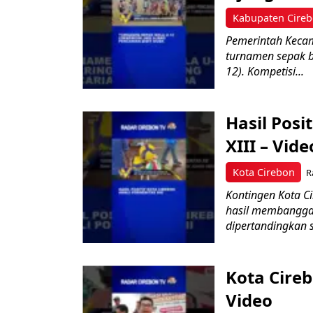
Kabupaten Cire
Pemerintah Kecam
turnamen sepak b
12). Kompetisi...
Hasil Posi
XIII – Vide
Kota Cirebon
R
Kontingen Kota C
hasil membangga
dipertandingkan s
Kota Cireb
Video