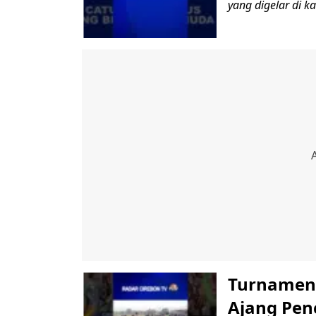
yang digelar di 
Turnamen 
Ajang Penc