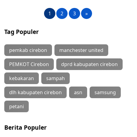
1
2
3
»
Tag Populer
pemkab cirebon
manchester united
PEMKOT Cirebon
dprd kabupaten cirebon
kebakaran
sampah
dlh kabupaten cirebon
asn
samsung
petani
Berita Populer