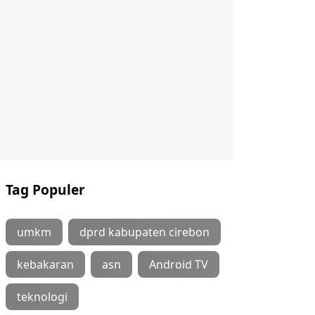
Tag Populer
umkm
dprd kabupaten cirebon
kebakaran
asn
Android TV
teknologi