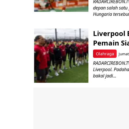
RADARCIREBON.TV 
depan salah satu
Hungaria tersebut
Liverpool 
Pemain Si
Olahraga
Jumat,
RADARCIREBON.TV
Liverpool. Padah
bakal jadi...