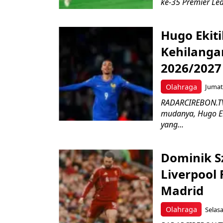
ke-35 Premier Lea
Hugo Ekiti
Kehilanga
2026/2027
Olahraga
Jumat,
RADARCIREBON.TV 
mudanya, Hugo Ek
yang...
Dominik S
Liverpool 
Madrid
Olahraga
Selasa