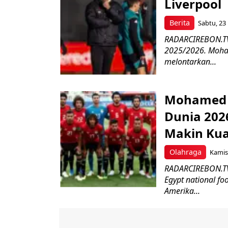
Liverpool
Berita
Sabtu, 23 
RADARCIREBON.TV 
2025/2026. Moham
melontarkan...
Mohamed S
Dunia 202
Makin Ku
Olahraga
Kamis,
RADARCIREBON.TV
Egypt national f
Amerika...