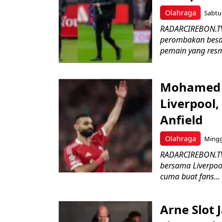
Olahraga
Sabtu,
RADARCIREBON.TV
perombakan besar-
pemain yang resmi
Mohamed S
Liverpool,
Anfield
Olahraga
Mingg
RADARCIREBON.TV
bersama Liverpoo
cuma buat fans...
Arne Slot