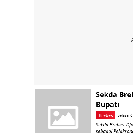
Sekda Bre
Bupati
Brebes
Selasa, 6
Sekda Brebes, Dj
sebagai Pelaksan