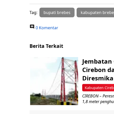
Tag:
bupati brebes
kabupaten brebe
0 Komentar
Berita Terkait
Jembatan
Cirebon d
Diresmik
Kabupaten Cire
CIREBON – Peresm
1,8 meter penghu