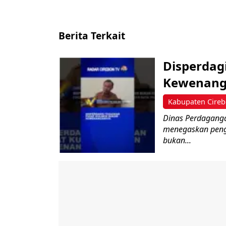
Berita Terkait
‎Disperda
Kewenang
Kabupaten Cire
Dinas Perdaganga
menegaskan penge
bukan...