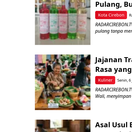
Pulang, B
Kota Cirebon
R
RADARCIREBON.TV 
pulang tanpa mem
Jajanan Tr
Rasa yang
Kuliner
Senin, 6 
RADARCIREBON.TV 
Wali, menyimpan k
Asal Usul