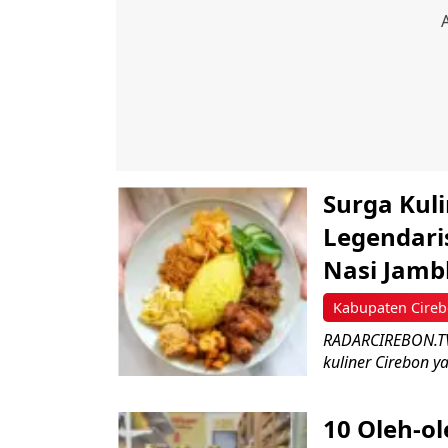
Surga Kuli
Legendari
Nasi Jamb
Kabupaten Cire
RADARCIREBON.TV
kuliner Cirebon ya
10 Oleh-o