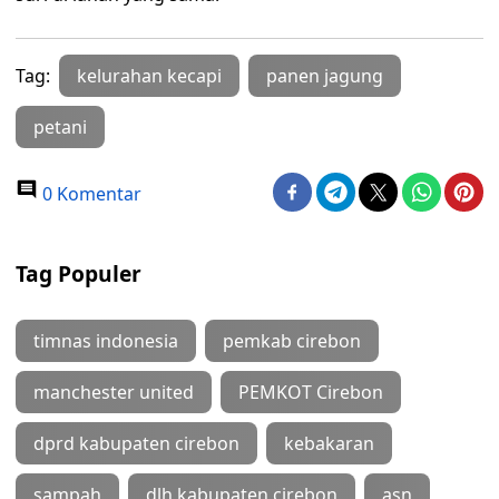
Tag:
kelurahan kecapi
panen jagung
petani
0 Komentar
Tag Populer
timnas indonesia
pemkab cirebon
manchester united
PEMKOT Cirebon
dprd kabupaten cirebon
kebakaran
sampah
dlh kabupaten cirebon
asn