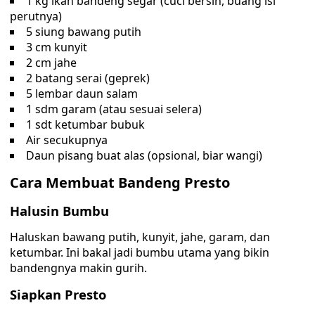
1 kg ikan bandeng segar (cuci bersih, buang isi
perutnya)
5 siung bawang putih
3 cm kunyit
2 cm jahe
2 batang serai (geprek)
5 lembar daun salam
1 sdm garam (atau sesuai selera)
1 sdt ketumbar bubuk
Air secukupnya
Daun pisang buat alas (opsional, biar wangi)
Cara Membuat Bandeng Presto
Halusin Bumbu
Haluskan bawang putih, kunyit, jahe, garam, dan
ketumbar. Ini bakal jadi bumbu utama yang bikin
bandengnya makin gurih.
Siapkan Presto