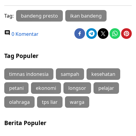
Tag:
bandeng presto
ikan bandeng
0 Komentar
Tag Populer
timnas indonesia
sampah
kesehatan
petani
ekonomi
longsor
pelajar
olahraga
tps liar
warga
Berita Populer