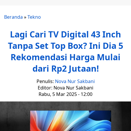
Beranda
»
Tekno
Lagi Cari TV Digital 43 Inch
Tanpa Set Top Box? Ini Dia 5
Rekomendasi Harga Mulai
dari Rp2 Jutaan!
Penulis:
Nova Nur Sakbani
Editor: Nova Nur Sakbani
Rabu, 5 Mar 2025 - 12:00