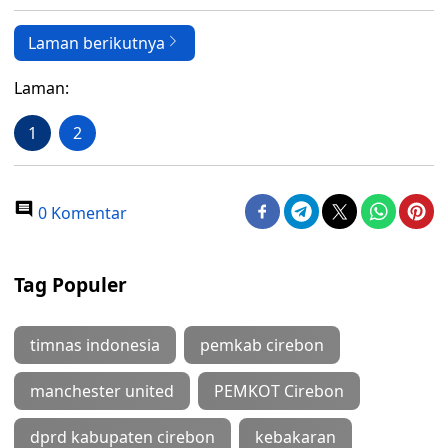
Laman berikutnya
Laman:
1
2
0 Komentar
Tag Populer
timnas indonesia
pemkab cirebon
manchester united
PEMKOT Cirebon
dprd kabupaten cirebon
kebakaran