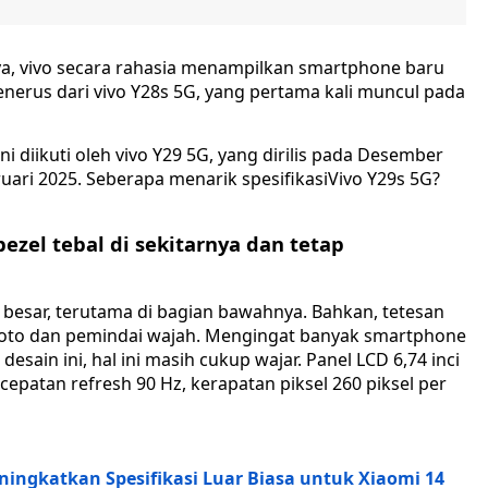
nya, vivo secara rahasia menampilkan smartphone baru
penerus dari vivo Y28s 5G, yang pertama kali muncul pada
Ini diikuti oleh vivo Y29 5G, yang dirilis pada Desember
bruari 2025. Seberapa menarik spesifikasiVivo Y29s 5G?
bezel tebal di sekitarnya dan tetap
p besar, terutama di bagian bawahnya. Bahkan, tetesan
foto dan pemindai wajah. Mengingat banyak smartphone
in ini, hal ini masih cukup wajar. Panel LCD 6,74 inci
ecepatan refresh 90 Hz, kerapatan piksel 260 piksel per
ningkatkan Spesifikasi Luar Biasa untuk Xiaomi 14