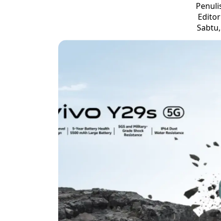
Penuli
Edito
Sabtu,