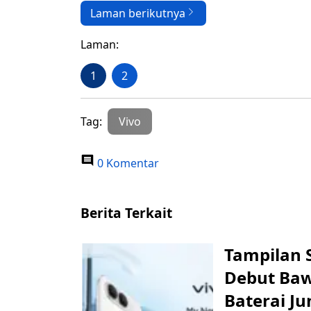
Laman berikutnya
Laman:
1
2
Tag:
Vivo
0 Komentar
Berita Terkait
Tampilan S
Debut Ba
Baterai J